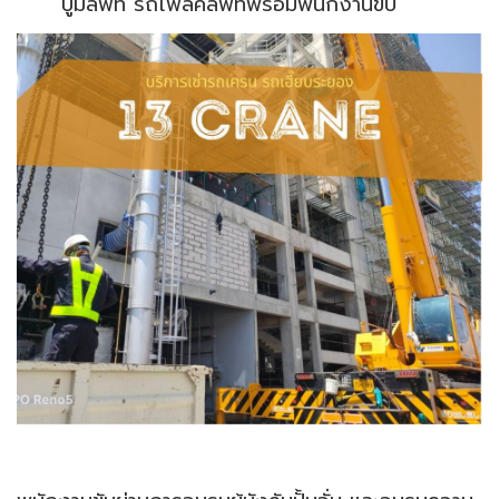
บูมลิฟท์ รถโฟลค์ลิฟท์พร้อมพนักงานขับ