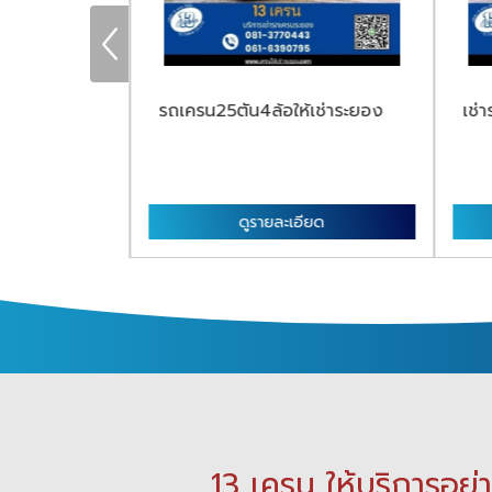
้อระยอง
รถเครน25ตัน4ล้อให้เช่าระยอง
เช่
ียด
ดูรายละเอียด
13 เครน ให้บริการอย่