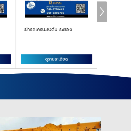
เช่ารถเครน30ตัน ระยอง
รถเครนติดกร
ดูรายละเอียด
ดู